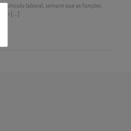
o vínculo laboral, sempre que as funções
evem […]