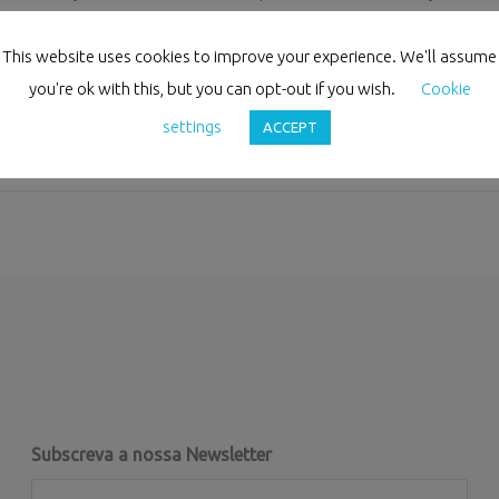
oção do regime de teletrabalho, independentemente d
 que se mantenham em laboração ou funcionamento d
This website uses cookies to improve your experience. We'll assume
you're ok with this, but you can opt-out if you wish.
Cookie
settings
ACCEPT
Subscreva a nossa Newsletter