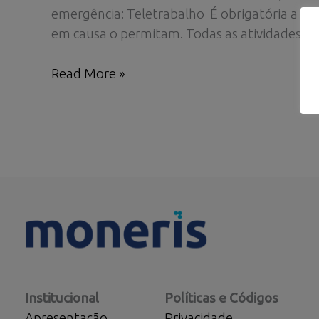
emergência: Teletrabalho É obrigatória a ad
em causa o permitam. Todas as atividades
DAILY
Read More »
COVID-
19
Institucional
Políticas e Códigos
Apresentação
Privacidade