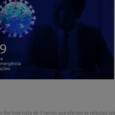
-lhe hoje nota de 3 temas que afetam as relações lab