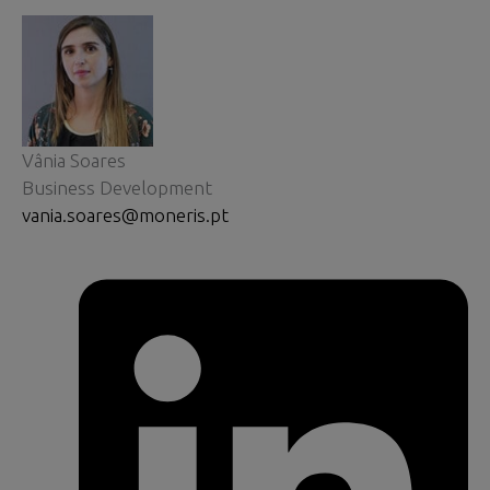
Vânia Soares
Business Development
vania.soares@moneris.pt