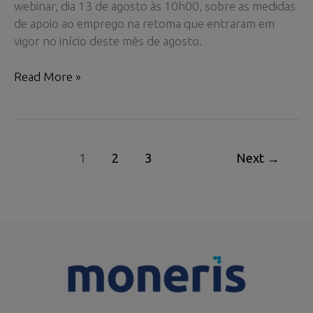
webinar, dia 13 de agosto às 10h00, sobre as medidas
de apoio ao emprego na retoma que entraram em
vigor no início deste mês de agosto.
Webinar:
Read More »
Medidas
de
apoio
ao
1
2
3
Next
→
emprego
na
retoma