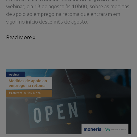
webinar, dia 13 de agosto às 10h00, sobre as medidas
de apoio ao emprego na retoma que entraram em
vigor no início deste mês de agosto.
Webinar:
Read More »
Medidas
de
apoio
ao
emprego
na
retoma