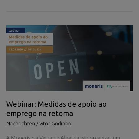
de
apoio
ao
emprego
na
retoma
Webinar: Medidas de apoio ao
emprego na retoma
Nachrichten
/
vitor Godinho
A Moneris e a Vieira de Almeida vão organizar um