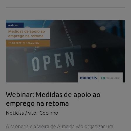
de
apoio
ao
emprego
na
retoma
Webinar: Medidas de apoio ao
emprego na retoma
Notícias
/
vitor Godinho
A Moneris e a Vieira de Almeida vão organizar um