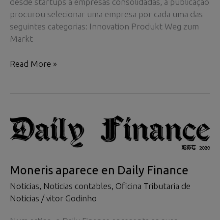
desde startups a empresas consolidadas, a publicação
procurou selecionar uma empresa por cada uma das
seguintes categorias: Innovation Produkt Weg zum
Markt
Moneris
Read More »
featured
in
Daily
Finance
Moneris aparece en Daily Finance
Noticias
,
Noticias contables
,
Oficina Tributaria de
Noticias
/
vitor Godinho