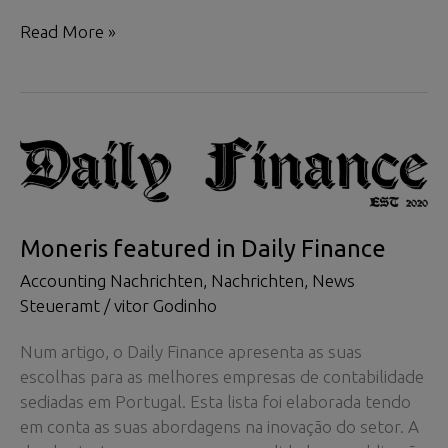
Moneris
Read More »
en
vedette
dans
Daily
Finance
Moneris featured in Daily Finance
Accounting Nachrichten
,
Nachrichten
,
News
Steueramt
/
vitor Godinho
Num artigo, o Daily Finance apresenta as suas
escolhas para as melhores empresas de contabilidade
sediadas em Portugal. Esta lista foi elaborada tendo
em conta as suas abordagens na inovação do setor. A