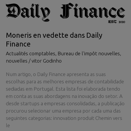
Finance
Moneris en vedette dans Daily
Finance
Actualités comptables
,
Bureau de l'impôt nouvelles
,
nouvelles
/
vitor Godinho
Num artigo, o Daily Finance apresenta as suas
escolhas para as melhores empresas de contabilidade
sediadas em Portugal. Esta lista foi elaborada tendo
em conta as suas abordagens na inovação do setor. A
desde startups a empresas consolidadas, a publicação
procurou selecionar uma empresa por cada uma das
seguintes categorias: innovation produit Chemin vers
le