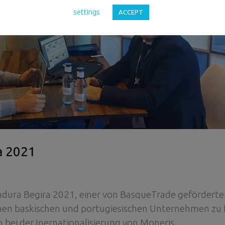
settings
ACCEPT
a 2021
ndura Begira 2021, einer von BasqueTrade geförderten
en baskischen und portugiesischen Unternehmen zu fö
bei der Inernationalisierung von Moneris.