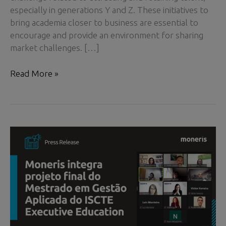
especially in generations Y and Z. These initiatives to
bring academia closer to business are essential to
encourage and provide an environment for sharing
market challenges. […]
Moneris
Read More »
is
part
of
the
final
project
of
the
Master’s
degree
in
Applied