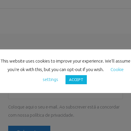
This website uses cookies to improve your experience. We'll assume
you're ok with this, but you can opt-out if you wish.
Cookie
settings
ACCEPT
Subscreva a nossa Newsletter
Coloque aqui o seu e-mail. Ao subscrever está a concordar
com nossa política de privacidade.