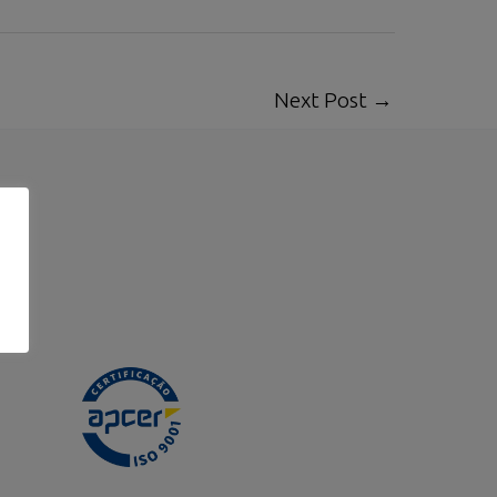
Next Post
→