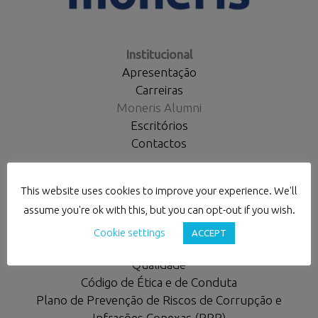
Institucional
Apresentação
Carreiras
Moneris Alumni
Escritórios
Contactos
Políticas e Códigos
This website uses cookies to improve your experience. We'll
Privacidade
assume you're ok with this, but you can opt-out if you wish.
Cookies
Responsabilidade Social
Cookie settings
ACCEPT
Diversidade e Inclusão
Qualidade
Código de Ética e de Conduta
Plano de Prevenção de Riscos de Corrupção e
Infrações Conexas (PPR)