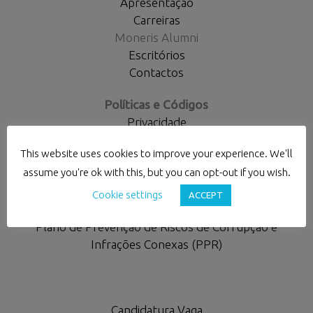
Apresentação
Carreiras
Moneris Alumni
Escritórios
Contactos
Políticas e Códigos
Privacidade
Cookies
This website uses cookies to improve your experience. We'll
Responsabilidade Social
assume you're ok with this, but you can opt-out if you wish.
Diversidade e Inclusão
Qualidade
Cookie settings
ACCEPT
Código de Ética e de Conduta
Plano de Prevenção de Riscos de Corrupção e
Infrações Conexas (PPR)
Candidatura Vaga