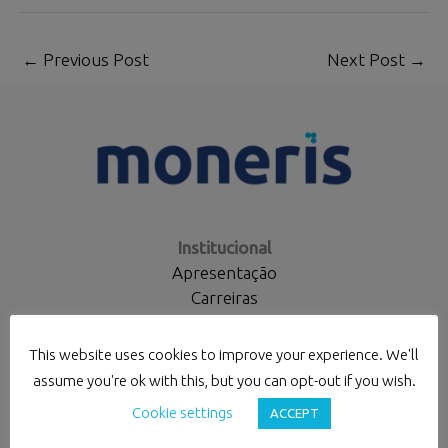
←
Previous Post
Next Post
→
Institucional
Apresentação
Carreiras
Moneris Alumni
Escritórios
This website uses cookies to improve your experience. We'll
Contactos
assume you're ok with this, but you can opt-out if you wish.
Cookie settings
ACCEPT
Políticas e Códigos
Privacidade