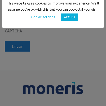
This website uses cookies to improve your experience. We'll
Consentimento
(Required)
assume you're ok with this, but you can opt-out if you wish.
Ao submeter o seu RFP estará a concordar com a
Cookie settings
ACCEPT
nossa política de privacidade.
CAPTCHA