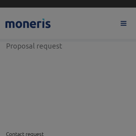
Skip
to
content
Proposal request
Contact request