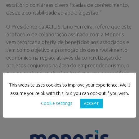
escritório com áreas diversificadas de conhecimento,
desde a contabilidade ao apoio à gestão.”
O Presidente da ACILIS, Lino Ferreira, refere que este
protocolo de colaboração assinado com a Moneris
vem reforçar a oferta de benefícios aos associados e
tem como objetivo a promoção do desenvolvimento
económico na região, através da concretização de
projetos conjuntos na área do empreendedorismo, o
que na conjuntura atual se traduz numa necessidade
vital para a dinamização do tecido empresarial.
This website uses cookies to improve your experience. We'll
assume you're ok with this, but you can opt-out if you wish.
Cookie settings
ACCEPT
←
Previous Post
Next Post
→