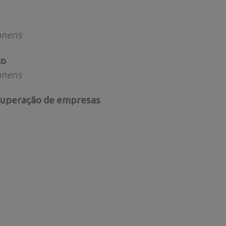
neris
to
neris
ecuperação de empresas