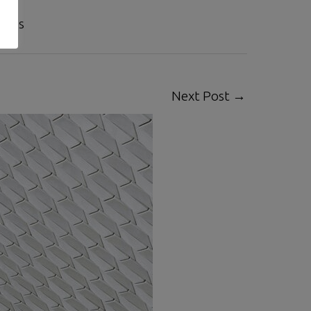
ções
Next Post
→