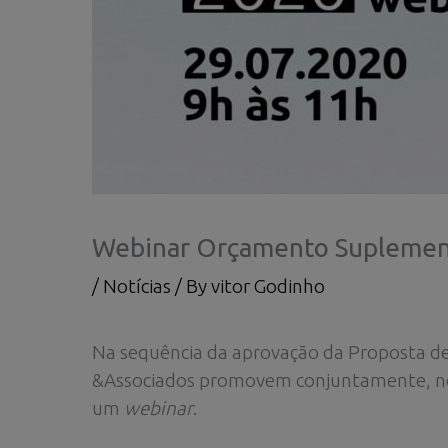
Webinar Orçamento Suplemen
/
Notícias
/ By
vitor Godinho
Na sequência da aprovação da Proposta de
&Associados promovem conjuntamente, 
um
webinar
.