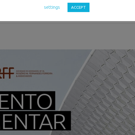
settings
ACCEPT
orporate Finance em
Apoios e Incentivos
e
Reestrutura