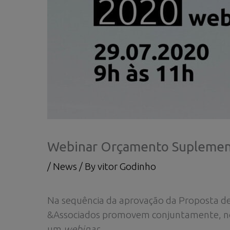
Webinar Orçamento Suplemen
/
News
/ By
vitor Godinho
Na sequência da aprovação da Proposta de
&Associados promovem conjuntamente, 
um
webinar
.