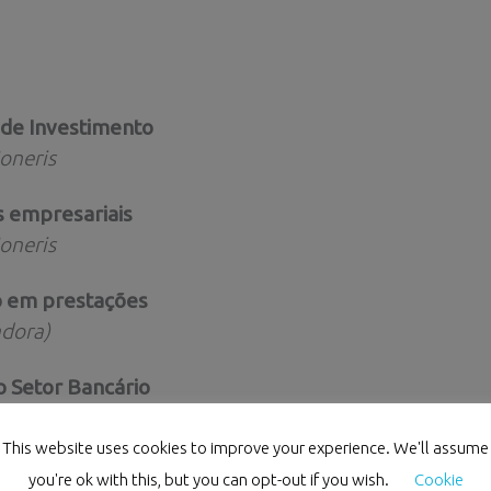
o de Investimento
oneris
s empresariais
oneris
o em prestações
adora)
o Setor Bancário
ador
This website uses cookies to improve your experience. We'll assume
you're ok with this, but you can opt-out if you wish.
Cookie