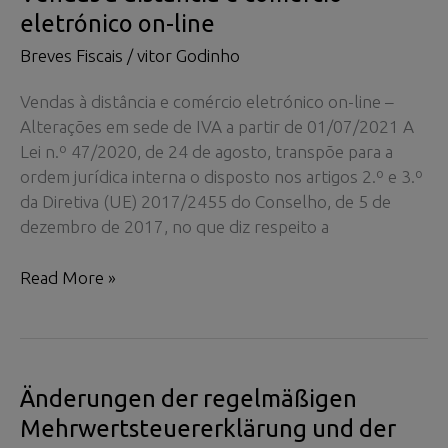
eletrónico on-line
Breves Fiscais
/
vitor Godinho
Vendas à distância e comércio eletrónico on-line –
Alterações em sede de IVA a partir de 01/07/2021 A
Lei n.º 47/2020, de 24 de agosto, transpõe para a
ordem jurídica interna o disposto nos artigos 2.º e 3.º
da Diretiva (UE) 2017/2455 do Conselho, de 5 de
dezembro de 2017, no que diz respeito a
Vendas
Read More »
à
distância
e
comércio
Änderungen der regelmäßigen
eletrónico
Mehrwertsteuererklärung und der
on-