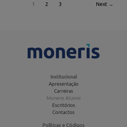
1
2
3
Next
→
de
TVA
et
des
annexes
Institucional
Apresentação
Carreiras
Moneris Alumni
Escritórios
Contactos
Políticas e Códigos