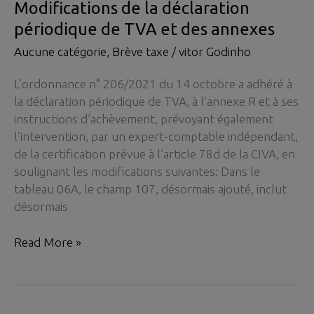
Modifications de la déclaration
der
périodique de TVA et des annexes
Anhänge
Aucune catégorie
,
Brève taxe
/
vitor Godinho
L’ordonnance n° 206/2021 du 14 octobre a adhéré à
la déclaration périodique de TVA, à l’annexe R et à ses
instructions d’achèvement, prévoyant également
l’intervention, par un expert-comptable indépendant,
de la certification prévue à l’article 78d de la CIVA, en
soulignant les modifications suivantes: Dans le
tableau 06A, le champ 107, désormais ajouté, inclut
désormais
Modifications
Read More »
de
la
déclaration
périodique