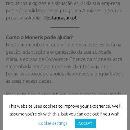
requisitos exigidos e a situação atual da sua empresa,
poderá candidatar-se ao programa Apoiar.PT e/ ou ao
programa Apoiar
Restauração.pt
Como a Moneris pode ajudar?
Neste momento em que o foco dos gestores está na
gestão, adaptação e organização da sua atividade
diária, a equipa de Corporate Finance da Moneris está
empenhada em ajudar os seus clientes a garantir
todas as soluções e apoios disponíveis e enquadráveis
às suas necessidades.
Para este tipo de incentivos, a preparação antecipada
da candidatura e elementos necessários é essencial,
This website uses cookies to improve your experience. We'll
pois trata-se muitas vezes de fundos limitados e
assume you're ok with this, but you can opt-out if you wish.
disponibilizados por ordem de entrada das
candidaturas.
Cookie settings
ACCEPT