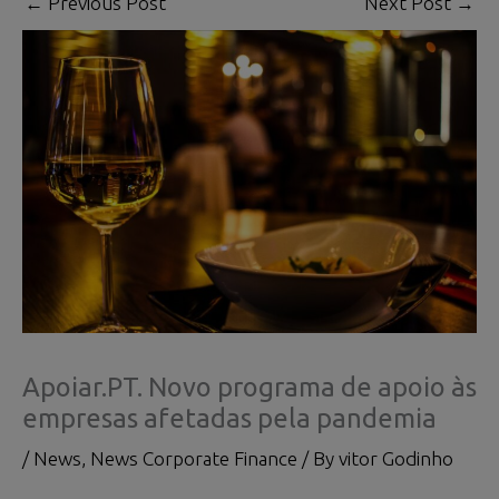
←
Previous Post
Next Post
→
Apoiar.PT. Novo programa de apoio às
empresas afetadas pela pandemia
/
News
,
News Corporate Finance
/ By
vitor Godinho