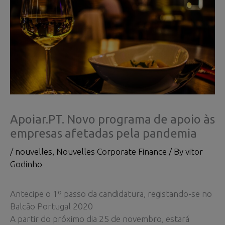
Apoiar.PT. Novo programa de apoio às
empresas afetadas pela pandemia
/
nouvelles
,
Nouvelles Corporate Finance
/ By
vitor
Godinho
Antecipe o 1º passo da candidatura, registando-se no
Balcão Portugal 2020
A partir do próximo dia 25 de novembro, estará