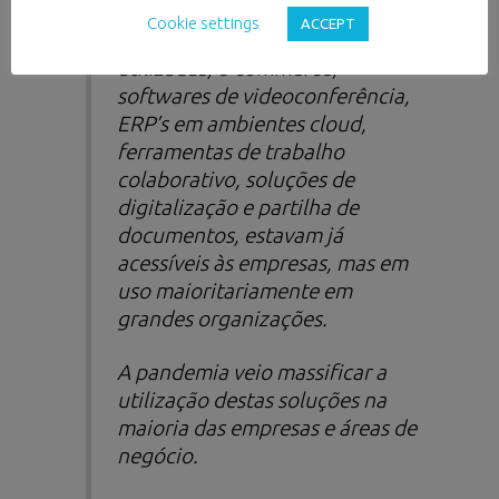
Cookie settings
ACCEPT
As soluções tecnológicas
utilizadas,
e-commerce
,
softwares
de videoconferência,
ERP’s em ambientes
cloud
,
ferramentas de trabalho
colaborativo, soluções de
digitalização e partilha de
documentos, estavam já
acessíveis às empresas, mas em
uso maioritariamente em
grandes organizações.
A pandemia veio massificar a
utilização destas soluções na
maioria das empresas e áreas de
negócio.