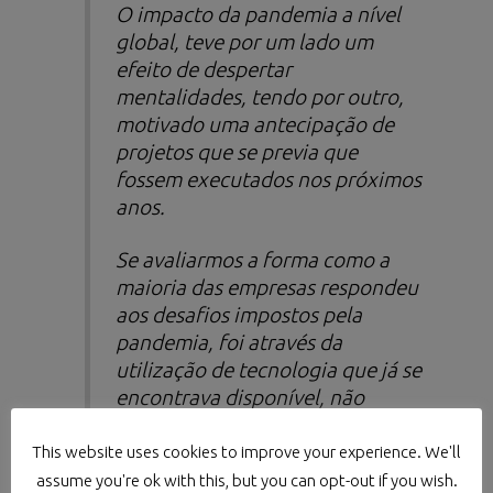
O impacto da pandemia a nível
global, teve por um lado um
efeito de despertar
mentalidades, tendo por outro,
motivado uma antecipação de
projetos que se previa que
fossem executados nos próximos
anos.
Se avaliarmos a forma como a
maioria das empresas respondeu
aos desafios impostos pela
pandemia, foi através da
utilização de tecnologia que já se
encontrava disponível, não
estando no entanto, a ser
utilizada de forma tão recorrente
This website uses cookies to improve your experience. We'll
ou massiva.
assume you're ok with this, but you can opt-out if you wish.