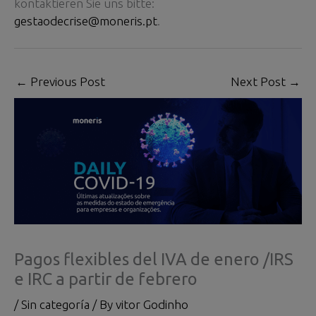
kontaktieren Sie uns bitte:
gestaodecrise@moneris.pt
.
←
Previous Post
Next Post
→
Pagos flexibles del IVA de enero /IRS
e IRC a partir de febrero
/
Sin categoría
/ By
vitor Godinho