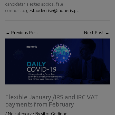
candidatar a estes apoios, fale
connosco:
gestaodecrise@moneris.pt
.
←
Previous Post
Next Post
→
Flexible January /IRS and IRC VAT
payments from February
/
No category
/ By
vitor Godinho