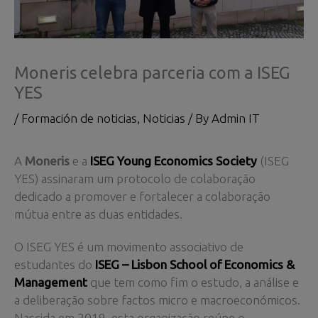
Moneris celebra parceria com a ISEG
YES
/
Formación de noticias
,
Noticias
/ By
Admin IT
A
Moneris
e a
ISEG Young Economics Society
(ISEG
YES) assinaram um protocolo de colaboração
dedicado a promover e fortalecer a colaboração
mútua entre as duas entidades.
O ISEG YES é um movimento associativo de
estudantes do
ISEG – Lisbon School of Economics &
Management
que tem como fim o estudo, a análise e
a deliberação sobre factos micro e macroeconómicos.
Nascida em 2019, esta organização reúne o