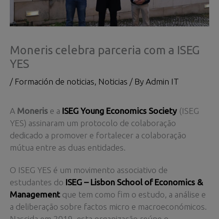
Moneris celebra parceria com a ISEG
YES
/
Formación de noticias
,
Noticias
/ By
Admin IT
A
Moneris
e a
ISEG Young Economics Society
(ISEG
YES) assinaram um protocolo de colaboração
dedicado a promover e fortalecer a colaboração
mútua entre as duas entidades.
O ISEG YES é um movimento associativo de
estudantes do
ISEG – Lisbon School of Economics &
Management
que tem como fim o estudo, a análise e
a deliberação sobre factos micro e macroeconómicos.
Nascida em 2019, esta organização reúne o