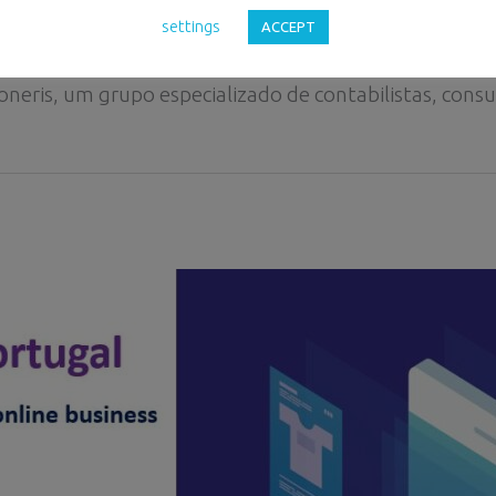
sempenha um papel cada vez mais relevante no dia a 
settings
ACCEPT
 transversais aos mercados e organizações.
neris, um grupo especializado de contabilistas, consult