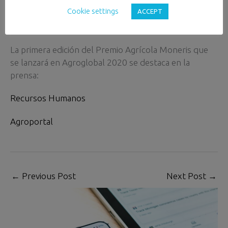
comunicación
Cookie settings
ACCEPT
/
Noticias
/ By
vitor Godinho
La primera edición del Premio Agrícola Moneris que
se lanzará en Agroglobal 2020 se destaca en la
prensa:
Recursos Humanos
Agroportal
←
Previous Post
Next Post
→