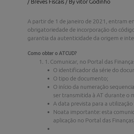
/
Breves Fiscais
/ By
vitor Godinho
A partir de 1 de janeiro de 2021, entram e
obrigatoriedade de incorporação do códi
garantia da autenticidade da origem e int
Como obter o ATCUD?
1. Comunicar, no Portal das Finança
O identificador da série do doc
O tipo de documento;
O início da numeração sequencial
ser transmitida à AT durante o
A data prevista para a utilização 
Noata importante: esta comunic
aplicação no Portal das Finanças