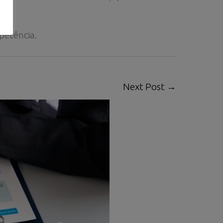
petência.
Next Post
→