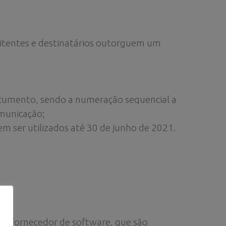
mitentes e destinatários outorguem um
ocumento, sendo a numeração sequencial a
omunicação;
 ser utilizados até 30 de junho de 2021.
seu fornecedor de software, que são