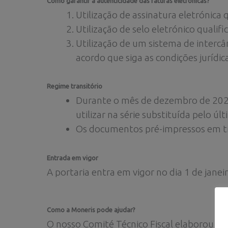
Como garantir a autenticidade das faturas eletrónicas?
Utilização de assinatura eletrónica 
Utilização de selo eletrónico qualifi
Utilização de um sistema de interc
acordo que siga as condições jurídi
Regime transitório
Durante o mês de dezembro de 2020
utilizar na série substituída pelo 
Os documentos pré-impressos em tip
Entrada em vigor
A portaria entra em vigor no dia 1 de janei
Como a Moneris pode ajudar?
O nosso Comité Técnico Fiscal elaborou es