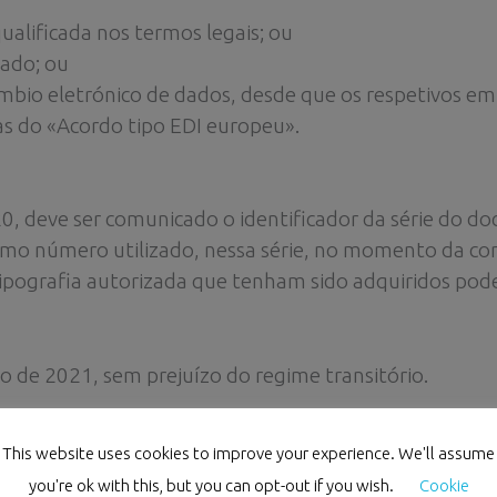
qualificada nos termos legais; ou
cado; ou
âmbio eletrónico de dados, desde que os respetivos e
cas do «Acordo tipo EDI europeu».
, deve ser comunicado o identificador da série do d
último número utilizado, nessa série, no momento da c
ografia autorizada que tenham sido adquiridos podem
ro de 2021, sem prejuízo do regime transitório.
This website uses cookies to improve your experience. We'll assume
you're ok with this, but you can opt-out if you wish.
Cookie
ta informação para que possa assegurar-se, junto do 