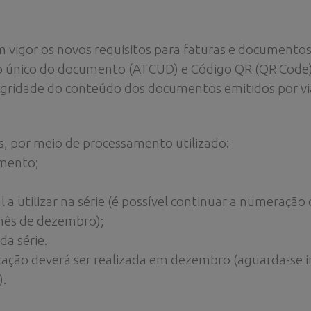
m vigor os novos requisitos para faturas e documento
go único do documento (ATCUD) e Código QR (QR Code
egridade do conteúdo dos documentos emitidos por via
s, por meio de processamento utilizado:
umento;
 a utilizar na série (é possível continuar a numeraçã
 mês de dezembro);
da série.
ação deverá ser realizada em dezembro (aguarda-se 
).