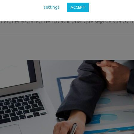
zos fixados.
settings
ACCEPT
qualquer esclarecimento adicional que seja da sua com